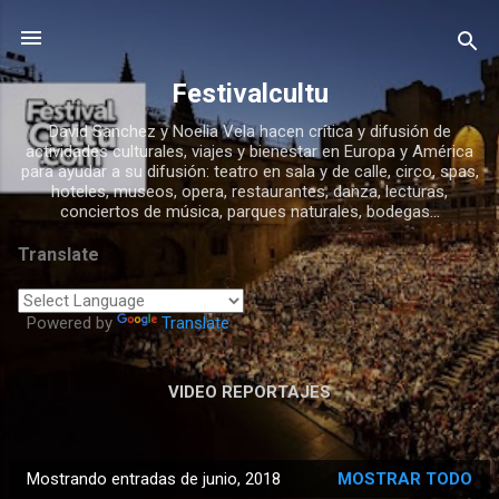
Ir al contenido principal
Festivalcultu
David Sanchez y Noelia Vela hacen crítica y difusión de
actividades culturales, viajes y bienestar en Europa y América
para ayudar a su difusión: teatro en sala y de calle, circo, spas,
hoteles, museos, opera, restaurantes, danza, lecturas,
conciertos de música, parques naturales, bodegas...
Translate
Powered by
Translate
VIDEO REPORTAJES
Mostrando entradas de junio, 2018
MOSTRAR TODO
E