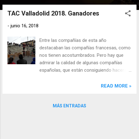
n
TAC Valladolid 2018. Ganadores
t
r
-
junio 16, 2018
a
d
Entre las compañías de esta año
a
destacaban las compañías francesas, como
s
nos tienen acostumbrados. Pero hay que
admirar la calidad de algunas compañías
españolas, que están consiguiendo hacerse
un sitio entre los grandes. Faltan 7: Express
Artistas que se conocieron en la escuela de
READ MORE »
Circo Carampa de Mardrid y que decidieron
hacer esta compañía. Muy buena puesta en
MÁS ENTRADAS
escena de Ina Gruener y Naikel Blázquez.
Circo con clase y dinamismo. Se agradece el
aire fresco que dan todos los componentes
de esta compañía multinacional: Israel,
España, Italia,... Kicirke: comediante Le gran