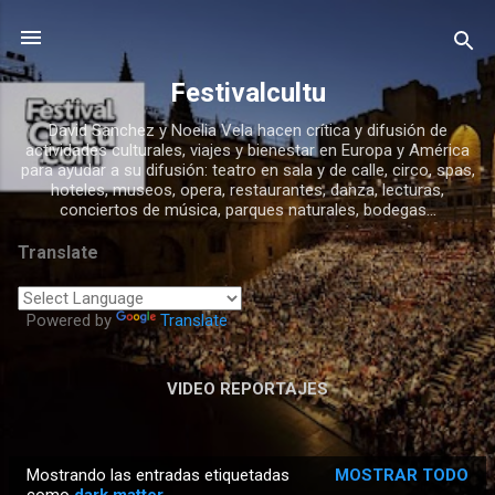
Ir al contenido principal
Festivalcultu
David Sanchez y Noelia Vela hacen crítica y difusión de
actividades culturales, viajes y bienestar en Europa y América
para ayudar a su difusión: teatro en sala y de calle, circo, spas,
hoteles, museos, opera, restaurantes, danza, lecturas,
conciertos de música, parques naturales, bodegas...
Translate
Powered by
Translate
VIDEO REPORTAJES
Mostrando las entradas etiquetadas
MOSTRAR TODO
E