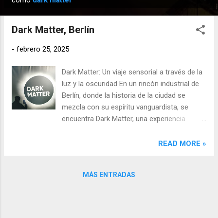
como
dark matter
n
t
Dark Matter, Berlín
r
a
-
febrero 25, 2025
d
Dark Matter: Un viaje sensorial a través de la
a
luz y la oscuridad En un rincón industrial de
s
Berlín, donde la historia de la ciudad se
mezcla con su espíritu vanguardista, se
encuentra Dark Matter, una experiencia
artística que desafía los límites entre
tecnología, creatividad e interacción.
READ MORE »
Concebida por el artista lumínico y diseñador
Christopher Bauder, junto con su estudio
MÁS ENTRADAS
WHITEvoid y la empresa KINETIC LIGHTS,
esta instalación no es solo una exhibición,
sino un organismo vivo que evoluciona,
transforma la percepción y sumerge a los