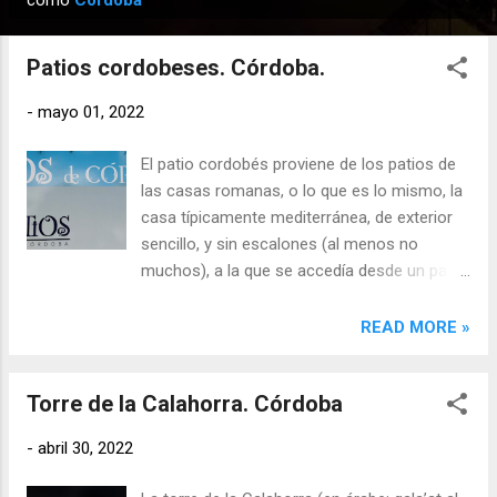
como
Córdoba
n
t
Patios cordobeses. Córdoba.
r
a
-
mayo 01, 2022
d
El patio cordobés proviene de los patios de
a
las casas romanas, o lo que es lo mismo, la
s
casa típicamente mediterránea, de exterior
sencillo, y sin escalones (al menos no
muchos), a la que se accedía desde un patio,
con solería de mármol y fuente central. Los
árabes mantuvieron esta tipología, aunque
READ MORE »
les añaden los «riat» (arriates) con flores y
agua, que provenían del pozo o de la fuente.
Torre de la Calahorra. Córdoba
Y en la Edad Media continúa siendo el patio
uno de los elementos más importantes en
-
abril 30, 2022
todas las construcciones, incluso en las
religiosas. Pero lo que hoy conocemos