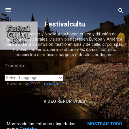
Ir al contenido principal
Festivalcultu
David Sanchez y Noelia Vela hacen crítica y difusión de
actividades culturales, viajes y bienestar en Europa y América
para ayudar a su difusión: teatro en sala y de calle, circo, spas,
hoteles, museos, opera, restaurantes, danza, lecturas,
conciertos de música, parques naturales, bodegas...
Translate
Powered by
Translate
VIDEO REPORTAJES
Mostrando las entradas etiquetadas
MOSTRAR TODO
E