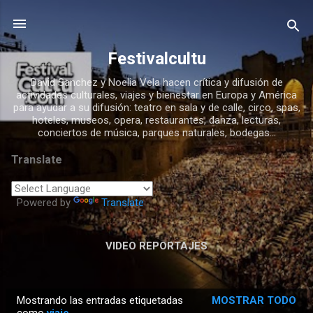
Ir al contenido principal
Festivalcultu
David Sanchez y Noelia Vela hacen crítica y difusión de
actividades culturales, viajes y bienestar en Europa y América
para ayudar a su difusión: teatro en sala y de calle, circo, spas,
hoteles, museos, opera, restaurantes, danza, lecturas,
conciertos de música, parques naturales, bodegas...
Translate
Powered by
Translate
VIDEO REPORTAJES
Mostrando las entradas etiquetadas
MOSTRAR TODO
E