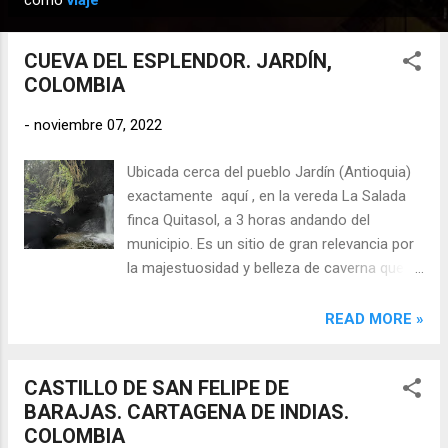
como
viaje
n
t
CUEVA DEL ESPLENDOR. JARDÍN,
r
COLOMBIA
a
d
-
noviembre 07, 2022
a
Ubicada cerca del pueblo Jardín (Antioquia)
s
exactamente aquí , en la vereda La Salada
finca Quitasol, a 3 horas andando del
municipio. Es un sitio de gran relevancia por
la majestuosidad y belleza de caverna que
por años formó el río al penetrar la roca
para dar paso a una hermosa cascada de 25
READ MORE »
metros de caída . En la caminata desde el
alto de las flores se divisa la panorámica del
CASTILLO DE SAN FELIPE DE
municipio Jardín y se inicia el senderismo
BARAJAS. CARTAGENA DE INDIAS.
hasta dicha cueva donde también se puede
COLOMBIA
practicar rapel y luego continuar el recorrido