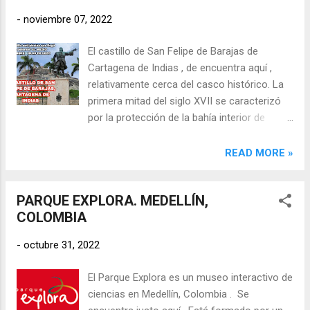
río arriba hasta la boca toma del acueducto
-
noviembre 07, 2022
multiveredal más largo de Suramérica. La
Cueva del Esplendor es una caverna que es
El castillo de San Felipe de Barajas de
atravesada por un río, formando un
Cartagena de Indias , de encuentra aquí ,
espectáculo natural visitado por miles de
relativamente cerca del casco histórico. La
turistas cada año. Lo ideal es ir
primera mitad del siglo XVII se caracterizó
acompañados, ya que está ubicada en las
por la protección de la bahía interior de
montañas y el acceso es de un nivel medio
Cartagena. Desde 1603, y durante treinta
alto, así que, de puede contactar a la
años, el ingeniero militar Cristóbal de La
READ MORE »
Reserva Natural Cueva del Esplendor o a los
Roda y Tiburcio Spanochi construyeron
Guías Turísticos del municipio. ...
fuertes menos vulnerables, intentando
PARQUE EXPLORA. MEDELLÍN,
resguardar el estrecho de Bocagrande por
COLOMBIA
medio del fuerte de Vargas – que sustituyó
al de San Matías – y la plataforma – efímera
-
octubre 31, 2022
– de Santángel , en Tierrabomba. En el
Castillo San Felipe se incorporan sistemas
El Parque Explora es un museo interactivo de
de la defensa adelantada para cortar el
ciencias en Medellín, Colombia . Se
avance del enemigo hacia la plaza fuerte.