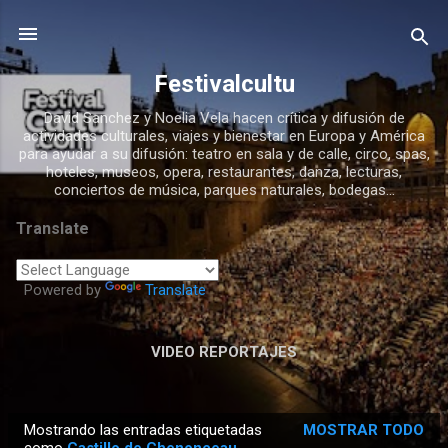
Ir al contenido principal
Festivalcultu
David Sanchez y Noelia Vela hacen crítica y difusión de
actividades culturales, viajes y bienestar en Europa y América
para ayudar a su difusión: teatro en sala y de calle, circo, spas,
hoteles, museos, opera, restaurantes, danza, lecturas,
conciertos de música, parques naturales, bodegas...
Translate
Powered by
Translate
VIDEO REPORTAJES
Mostrando las entradas etiquetadas
MOSTRAR TODO
E