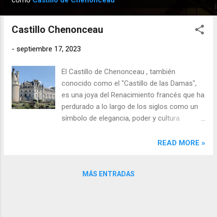
como
Castillo de Chenonceau
n
t
Castillo Chenonceau
r
a
-
septiembre 17, 2023
d
El Castillo de Chenonceau , también
a
conocido como el "Castillo de las Damas",
s
es una joya del Renacimiento francés que ha
perdurado a lo largo de los siglos como un
símbolo de elegancia, poder y cultura.
Situado en el Valle del Loira , en el corazón
de Francia, justo aquí , este magnífico
READ MORE »
castillo ha sido testigo de la historia de la
nación, desde intrigas de la corte hasta
MÁS ENTRADAS
conflictos armados y revoluciones políticas.
En esta extensa redacción, exploraremos la
historia, la importancia en épocas pasadas y
la repercusión del Castillo de Chenonceau a