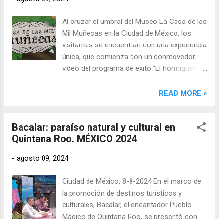
del arte mundial.
Al cruzar el umbral del Museo La Casa de las
Mil Muñecas en la Ciudad de México, los
visitantes se encuentran con una experiencia
única, que comienza con un conmovedor
video del programa de éxito "El hormiguero".
Este cortometraje sensibiliza al público,
preparándolo para observar las muñecas
READ MORE »
expuestas con una perspectiva diferente,
más profunda y empática. A través de la
Bacalar: paraíso natural y cultural en
magia de la televisión, se invita a reflexionar
Quintana Roo. MÉXICO 2024
sobre el papel que las muñecas han
desempeñado en la historia, la cultura y las
-
agosto 09, 2024
vidas personales, estableciendo un vínculo
emocional con estas pequeñas figuras que,
Ciudad de México, 8-8-2024 En el marco de
a lo largo de los siglos, han sido
la promoción de destinos turísticos y
compañeras silenciosas de innumerables
culturales, Bacalar, el encantador Pueblo
generaciones.
Mágico de Quintana Roo, se presentó con