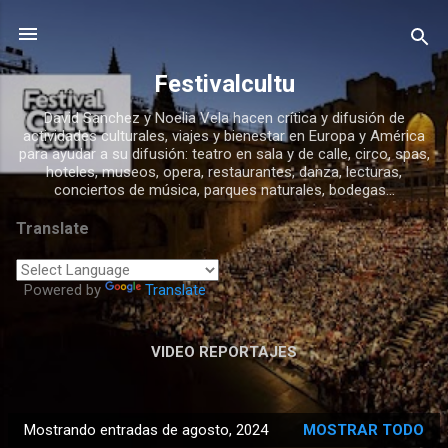
Ir al contenido principal
Festivalcultu
David Sanchez y Noelia Vela hacen crítica y difusión de
actividades culturales, viajes y bienestar en Europa y América
para ayudar a su difusión: teatro en sala y de calle, circo, spas,
hoteles, museos, opera, restaurantes, danza, lecturas,
conciertos de música, parques naturales, bodegas...
Translate
Powered by
Translate
VIDEO REPORTAJES
Mostrando entradas de agosto, 2024
MOSTRAR TODO
E