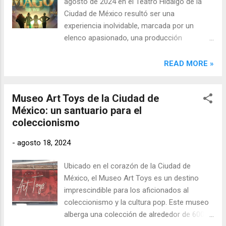
agosto de 2024 en el Teatro Hidalgo de la
Ciudad de México resultó ser una
experiencia inolvidable, marcada por un
elenco apasionado, una producción
impecable, y un emotivo mensaje de
agradecimiento del productor Juan Torres,
READ MORE »
quien celebró el éxito continuo de la obra en
cartelera durante un año.
Museo Art Toys de la Ciudad de
México: un santuario para el
coleccionismo
-
agosto 18, 2024
Ubicado en el corazón de la Ciudad de
México, el Museo Art Toys es un destino
imprescindible para los aficionados al
coleccionismo y la cultura pop. Este museo
alberga una colección de alrededor de 600