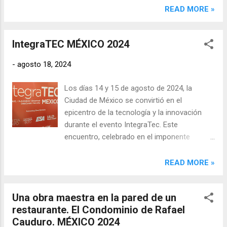
testimonio del esplendor material, sino
READ MORE »
también de la fe y devoción de los
dominicos que la crearon hace casi cuatro
IntegraTEC MÉXICO 2024
siglos.
-
agosto 18, 2024
Los días 14 y 15 de agosto de 2024, la
Ciudad de México se convirtió en el
epicentro de la tecnología y la innovación
durante el evento IntegraTec. Este
encuentro, celebrado en el imponente
Centro Citibanamex, reunió a expertos,
empresas, y entusiastas de la tecnología
READ MORE »
con un enfoque en la integración de
soluciones digitales en diversos sectores,
Una obra maestra en la pared de un
desde la industria hasta la vida cotidiana.
restaurante. El Condominio de Rafael
IntegraTec 2024 se destacó por su enfoque
Cauduro. MÉXICO 2024
en la creación de un espacio donde los