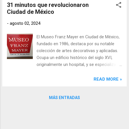
31 minutos que revolucionaron
concebida por el arquitecto Émile Bénard
Ciudad de México
como parte del Palacio Legislativo durante el
porfiriato.
-
agosto 02, 2024
El Museo Franz Mayer en Ciudad de México,
fundado en 1986, destaca por su notable
colección de artes decorativas y aplicadas.
Ocupa un edificio histórico del siglo XVI,
originalmente un hospital, y se especializa en
una impresionante variedad de piezas que
van desde grabados europeos renacentistas
READ MORE »
hasta arte plumario y plata mexicana. La
directora general del museo, Giovana
MÁS ENTRADAS
Jaspersen, describe la importancia de la
colección al señalar que "el museo nace a
partir de la colección de Franz Mayer, quien,
como alemán migrante en México, reunió
una serie de objetos que reflejan una doble