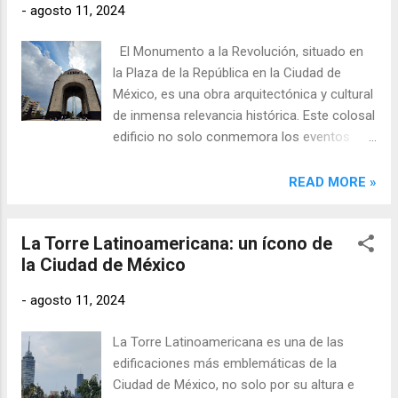
-
agosto 11, 2024
El Monumento a la Revolución, situado en
la Plaza de la República en la Ciudad de
México, es una obra arquitectónica y cultural
de inmensa relevancia histórica. Este colosal
edificio no solo conmemora los eventos
clave de la Revolución Mexicana, sino que
también ha sido testigo de la
READ MORE »
transformación urbana y social de la capital.
En sus imponentes estructuras, descansan
La Torre Latinoamericana: un ícono de
los restos de algunos de los líderes más
la Ciudad de México
prominentes de este movimiento, quienes
lucharon por los ideales de justicia social,
-
agosto 11, 2024
tierra y libertad.
La Torre Latinoamericana es una de las
edificaciones más emblemáticas de la
Ciudad de México, no solo por su altura e