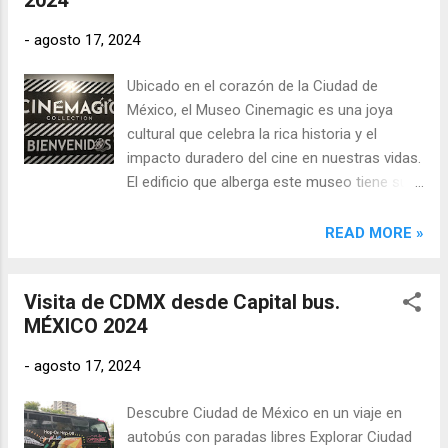
accesibles a todo tipo de público, desde
-
agosto 17, 2024
estudiantes y académicos hasta familias y
turistas.
Ubicado en el corazón de la Ciudad de
México, el Museo Cinemagic es una joya
cultural que celebra la rica historia y el
impacto duradero del cine en nuestras vidas.
El edificio que alberga este museo tiene su
propia historia fascinante. Originalmente
construido a mediados del siglo XX como un
READ MORE »
teatro tradicional, el espacio fue
transformado en un museo dedicado al cine
Visita de CDMX desde Capital bus.
en 2005. Con su arquitectura que mezcla lo
MÉXICO 2024
clásico y lo moderno, el museo se ha
convertido en un refugio para los amantes
-
agosto 17, 2024
del séptimo arte, un lugar donde el pasado y
el presente del cine convergen en un
Descubre Ciudad de México en un viaje en
homenaje continuo a la magia de la pantalla
autobús con paradas libres Explorar Ciudad
grande. La magia del cine En una sala de