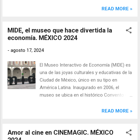
piezas, que incluyen figuras de acción,
maquetas y objetos relacionados con
READ MORE »
algunas de las franquicias más icónicas del
cine y los cómics. Donato, el encargado del
MIDE, el museo que hace divertida la
museo, ha sido fundamental en la creación y
economía. MÉXICO 2024
desarrollo de este espacio único, donde
cada objeto cuenta una historia que conecta
-
agosto 17, 2024
con el público de todas las edades.
El Museo Interactivo de Economía (MIDE) es
una de las joyas culturales y educativas de la
Ciudad de México, único en su tipo en
América Latina. Inaugurado en 2006, el
museo se ubica en el histórico Convento de
Betlemitas, una construcción del siglo XVIII
que ha sido restaurada para albergar este
READ MORE »
innovador proyecto. El MIDE no solo resalta
por su arquitectura colonial, sino también
Amor al cine en CINEMAGIC. MÉXICO
por su enfoque moderno en la divulgación
2024
de conceptos económicos, haciéndolos