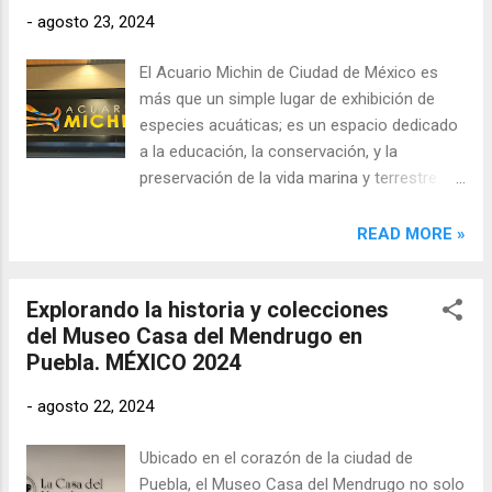
-
agosto 23, 2024
El Acuario Michin de Ciudad de México es
más que un simple lugar de exhibición de
especies acuáticas; es un espacio dedicado
a la educación, la conservación, y la
preservación de la vida marina y terrestre.
Con la ayuda de Hugo Ruiz Armas, director
educativo de los acuarios Michin (Puebla,
READ MORE »
Guadalajara, Ciudad de México) , el acuario
ha emergido como un referente en la
Explorando la historia y colecciones
protección del medio ambiente y en la
del Museo Casa del Mendrugo en
concienciación sobre la importancia de
Puebla. MÉXICO 2024
preservar la naturaleza. Este enfoque se
refleja en cada detalle del acuario, desde su
-
agosto 22, 2024
nombre hasta su diseño, inspirado en las
culturas indígenas y prehispánicas de
Ubicado en el corazón de la ciudad de
México.
Puebla, el Museo Casa del Mendrugo no solo