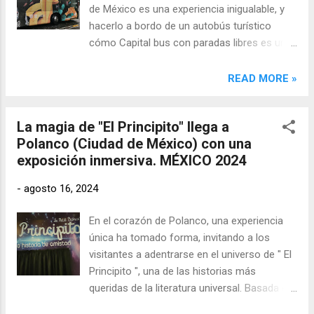
de México es una experiencia inigualable, y
cine, la magia cobra vida. Es un conjuro que
hacerlo a bordo de un autobús turístico
transforma simples imágenes en emociones
cómo Capital bus con paradas libres es una
intensas, llevándonos a viajes inimaginables
manera ideal de descubrir todo lo que esta
sin salir de nuestro asiento. La pantalla se
vibrante metrópoli tiene para ofrecer.
READ MORE »
convierte en un portal hacia mundos
Imagina un viaje en el que puedes subir y
desconocidos, donde los sueños se
bajar cuantas veces quieras durante 24
entrelazan con la realidad y las emociones
La magia de "El Principito" llega a
horas, recorriendo tres rutas diferentes: la
fluyen libremente. "El...
Polanco (Ciudad de México) con una
Ruta Basílica, la Ruta Sur y la Ruta Polanco
exposición inmersiva. MÉXICO 2024
Centro.
-
agosto 16, 2024
En el corazón de Polanco, una experiencia
única ha tomado forma, invitando a los
visitantes a adentrarse en el universo de " El
Principito ", una de las historias más
queridas de la literatura universal. Basada en
la obra de Antoine de Saint-Exupéry, esta