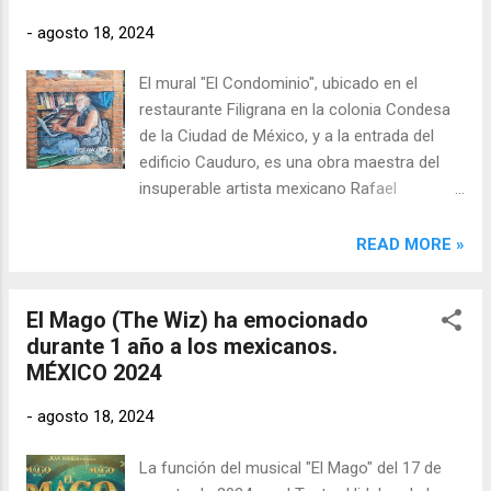
asistentes pudieran conectar con las últimas
-
agosto 18, 2024
tendencias tecnológicas. El evento incluyó
una amplia gama de conferencias, talleres y
El mural "El Condominio", ubicado en el
exposiciones de productos que abarcaron
restaurante Filigrana en la colonia Condesa
temas como inteligencia artificial, Internet de
de la Ciudad de México, y a la entrada del
las cosas (IoT), ciberseguridad, y la
edificio Cauduro, es una obra maestra del
transformación digital en las empresas.
insuperable artista mexicano Rafael
Cauduro. A través de esta obra, Cauduro
ofrece una visión compleja y multifacética
READ MORE »
de la vida urbana en la capital, combinando
elementos de la vida cotidiana con una
El Mago (The Wiz) ha emocionado
profunda crítica social. Este mural es un
durante 1 año a los mexicanos.
reflejo de su genialidad, pero también de su
MÉXICO 2024
relativa oscuridad, ya que, a pesar de su
indiscutible talento, Cauduro sigue siendo un
-
agosto 18, 2024
genio desconocido para muchos.
La función del musical "El Mago" del 17 de