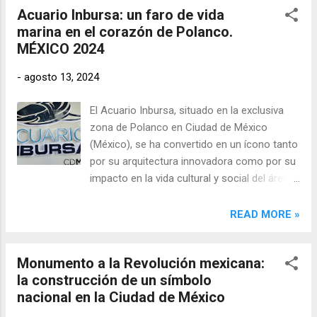
Acuario Inbursa: un faro de vida
marcado la historia de México y el mundo. A
marina en el corazón de Polanco.
través de una combinación de hiperrealismo
MÉXICO 2024
y técnicas mixtas, Cauduro expone de
manera cruda la complejidad y, a menudo, la
-
agosto 13, 2024
crueldad de los sistemas de justicia.
El Acuario Inbursa, situado en la exclusiva
zona de Polanco en Ciudad de México
(México), se ha convertido en un ícono tanto
por su arquitectura innovadora como por su
impacto en la vida cultural y social del área.
Inaugurado en junio de 2014, este acuario es
una obra de ingeniería y diseño que combina
READ MORE »
la preservación de la vida marina con la
educación y la conciencia ecológica.
Monumento a la Revolución mexicana:
la construcción de un símbolo
nacional en la Ciudad de México