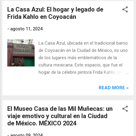
figura central en la historia del comunismo
La Casa Azul: El hogar y legado de
internacional. Trotski encontró en México un
Frida Kahlo en Coyoacán
exilio seguro, pero también su muerte, en un
atentado que marcaría el final de su vida y de
-
agosto 11, 2024
su lucha política.
La Casa Azul, ubicada en el tradicional barrio
de Coyoacán en la Ciudad de México, es uno
de los lugares más emblemáticos de la
cultura mexicana. Este espacio, que fue el
hogar de la célebre pintora Frida Kahlo, no
solo conserva la esencia de la artista, sino
que también es un testimonio viviente de su
READ MORE »
vida, su arte, y su inquebrantable espíritu.
Convertida en museo en 1958, cuatro años
El Museo Casa de las Mil Muñecas: un
después de la muerte de Frida, la Casa Azul
viaje emotivo y cultural en la Ciudad
atrae a miles de visitantes anualmente,
de México. MÉXICO 2024
quienes buscan acercarse al universo
personal de una de las figuras más icónicas
-
agosto 09, 2024