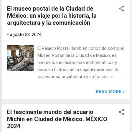
pero con el paso del tiempo y los cambios
El museo postal de la Ciudad de
en la dinámica de la ciudad, se convirtió en la
México: un viaje por la historia, la
sede ideal para uno de los museos más
arquitectura y la comunicación
peculiares de la capital.
-
agosto 23, 2024
El Palacio Postal, también conocido como el
Museo Postal de la Ciudad de México, es
uno de los edificios más emblemáticos y
ricos en historia de la capital mexicana. Su
majestuosa arquitectura y su fascinante
historia lo convierten en un destino
obligatorio para quienes desean conocer
READ MORE »
más sobre la evolución del correo y la
filatelia en México, así como para los
El fascinante mundo del acuario
amantes de la arquitectura y la cultura.
Michin en Ciudad de México. MÉXICO
2024