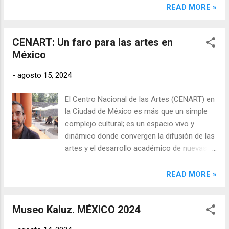
exposición inmersiva ofrece un recorrido de
READ MORE »
360° que transforma la inspiradora historia
en una extraordinaria aventura sensorial.
CENART: Un faro para las artes en
México
-
agosto 15, 2024
El Centro Nacional de las Artes (CENART) en
la Ciudad de México es más que un simple
complejo cultural; es un espacio vivo y
dinámico donde convergen la difusión de las
artes y el desarrollo académico de nuevas
generaciones de artistas en el país. Raúl
Uribe, director de la programación artística
READ MORE »
del CENART, destaca la misión dual de la
institución: "En primer lugar, hacer difusión
Museo Kaluz. MÉXICO 2024
de las artes nacionales e internacionales, y
en segundo lugar, fomentar el desarrollo