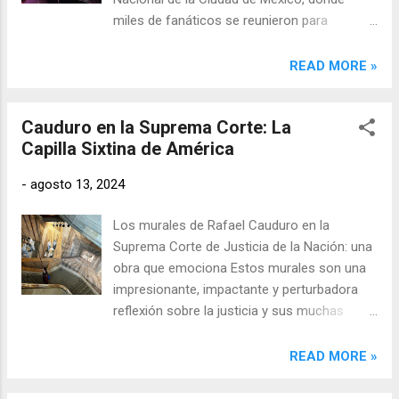
miles de fanáticos se reunieron para
disfrutar de una noche llena de música y
recuerdos. Con casi 50 años de carrera, Ana
READ MORE »
Gabriel demostró una vez más por qué sigue
siendo una de las voces más queridas de
Cauduro en la Suprema Corte: La
México.
Capilla Sixtina de América
-
agosto 13, 2024
Los murales de Rafael Cauduro en la
Suprema Corte de Justicia de la Nación: una
obra que emociona Estos murales son una
impresionante, impactante y perturbadora
reflexión sobre la justicia y sus muchas
facetas. Titulada "Los Siete Crímenes
Mayores", esta obra monumental no solo es
READ MORE »
una pieza de arte visual, sino un testimonio
brutal de la violencia y las injusticias que han