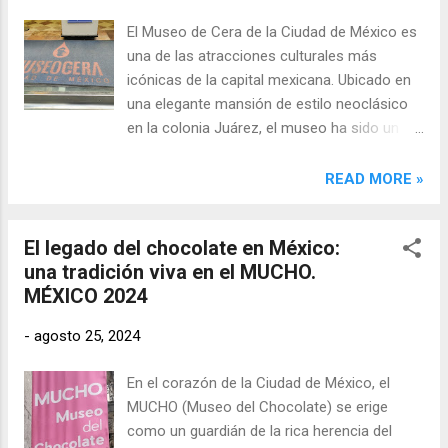
desde el momento en que ponen un pie en
El Museo de Cera de la Ciudad de México es
su interior.
una de las atracciones culturales más
icónicas de la capital mexicana. Ubicado en
una elegante mansión de estilo neoclásico
en la colonia Juárez, el museo ha sido un
punto de referencia para los visitantes
desde su apertura en 1979. El edificio, con su
READ MORE »
arquitectura majestuosa y detalles
ornamentales, es un testimonio del
El legado del chocolate en México:
esplendor de una época pasada y
una tradición viva en el MUCHO.
proporciona un entorno perfecto para la
MÉXICO 2024
exhibición de figuras de cera de alta calidad.
El Museo de Cera comparte su ubicación
-
agosto 25, 2024
con el Museo Ripley, ambos situados en la
misma manzana y conectados por un
En el corazón de la Ciudad de México, el
mismo patio. Esta proximidad no es casual;
MUCHO (Museo del Chocolate) se erige
ambos museos se complementan al ofrecer
como un guardián de la rica herencia del
a los visitantes una experiencia que combina