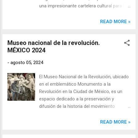
una impresionante cartelera cultural para los
próximos meses de agosto, septiembre y
octubre. La presentación, que tuvo lugar en
READ MORE »
la Casa de Representación del Gobierno de
Quintana Roo en la Ciudad de México ,
Museo nacional de la revolución.
destacó la riqueza cultural y natural de
MÉXICO 2024
Bacalar, subrayando su compromiso de
ofrecer experiencias inolvidables a todos los
-
agosto 05, 2024
visitantes.
El Museo Nacional de la Revolución, ubicado
en el emblemático Monumento a la
Revolución en la Ciudad de México, es un
espacio dedicado a la preservación y
difusión de la historia del movimiento
revolucionario mexicano. Inaugurado en
1986, el museo se encuentra en la Plaza de
READ MORE »
la República y ocupa el sótano del
monumento, una estructura originalmente