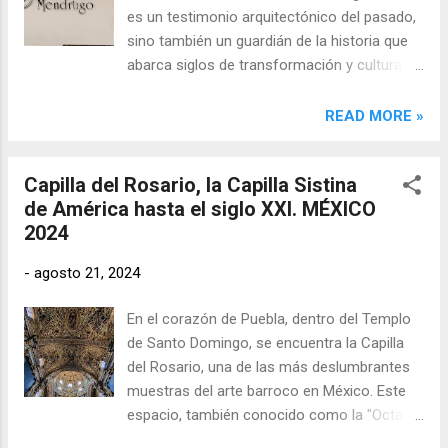
es un testimonio arquitectónico del pasado,
sino también un guardián de la historia que
abarca siglos de transformación y cultura.
Dirigido por Héctor Manuel Polaco Romero,
teniendo como director del Instituto Realia al
READ MORE »
Dr. Alejandro Mariano Pérez y Ing. José
Ramón Lozano Torres, presidente de la
Capilla del Rosario, la Capilla Sistina
Fundación Casa del Mendrugo a la que
de América hasta el siglo XXI. MÉXICO
pertenece el museo, dicho museo invita a
2024
sus visitantes a descubrir la fascinante
historia del edificio y a sumergirse en sus
-
agosto 21, 2024
diversas colecciones, que incluyen desde
restos prehispánicos hasta arte
En el corazón de Puebla, dentro del Templo
contemporáneo.
de Santo Domingo, se encuentra la Capilla
del Rosario, una de las más deslumbrantes
muestras del arte barroco en México. Este
espacio, también conocido como la "Octava
Maravilla del Mundo", no solo es un