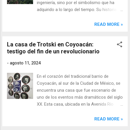
ingeniería, sino por el simbolismo que ha
adquirido a lo largo del tiempo. Su historia se
remonta a un periodo mucho anterior a su
construcción, a tiempos prehispánicos, y su
READ MORE »
relevancia ha crecido a lo largo de los siglos
hasta convertirse en un símbolo de la
La casa de Trotski en Coyoacán:
modernidad, resistencia y transformación de
testigo del fin de un revolucionario
la capital mexicana.
-
agosto 11, 2024
En el corazón del tradicional barrio de
Coyoacán, al sur de la Ciudad de México, se
encuentra una casa que fue escenario de
uno de los eventos más dramáticos del siglo
XX. Esta casa, ubicada en la Avenida Río
Churubusco número 410, fue el último
refugio de León Trotski, uno de los líderes
READ MORE »
más influyentes de la Revolución Rusa y una