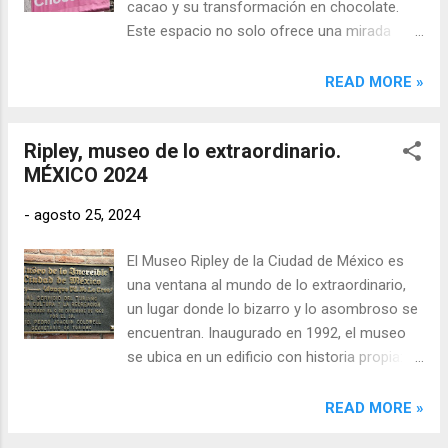
cacao y su transformación en chocolate.
la admiración por la precisión artística de las
Este espacio no solo ofrece una mirada
figuras de cera con la fascinación por lo
profunda a la historia del chocolate, sino que
extraño y lo increíble que caracteriza a
también celebra las tradiciones que han
READ MORE »
Ripley. Juntos, forman un dúo turístico
dado forma a su elaboración a lo largo de
irresistible para aquellos que buscan una
los siglos.
mezcla de cultura, entretenimiento ...
Ripley, museo de lo extraordinario.
MÉXICO 2024
-
agosto 25, 2024
El Museo Ripley de la Ciudad de México es
una ventana al mundo de lo extraordinario,
un lugar donde lo bizarro y lo asombroso se
encuentran. Inaugurado en 1992, el museo
se ubica en un edificio con historia propia:
una mansión de estilo inglés que data de los
años 70. Originalmente, este inmueble fue
READ MORE »
construido para albergar un restaurante,