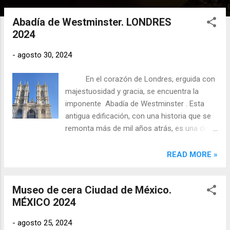
n
Abadía de Westminster. LONDRES
t
2024
r
a
-
agosto 30, 2024
d
a
En el corazón de Londres, erguida con
s
majestuosidad y gracia, se encuentra la
imponente Abadía de Westminster . Esta
antigua edificación, con una historia que se
remonta más de mil años atrás, es una de
las estructuras más icónicas y
reverenciadas de todo el Reino Unido. La
READ MORE »
Abadía de Westminster, también conocida
como la Iglesia Colegiata de San Pedro en
Museo de cera Ciudad de México.
Westminster , es un símbolo de la grandeza
MÉXICO 2024
y la historia de Inglaterra. Su arquitectura
gótica, con sus altas torres y elaborados
-
agosto 25, 2024
arcos, deja a los visitantes maravillados