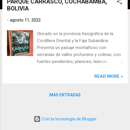
PARQUE CARRASCO, COCHABAMBA,
r
BOLIVIA
a
d
-
agosto 11, 2022
a
Ubicado en la provincia fisiográfica de la
s
Cordillera Oriental y la Faja Subandina.
Presenta un paisaje montañoso con
serranías de valles profundos y colinas, con
fuertes pendientes, planicies, laderas
escarpadas y terrazas aluviales. Se
caracteriza por tener un clima tropical , que
READ MORE »
varían de frío a templado en las partes altas
del sector Sur, siendo más cálido en las
MÁS ENTRADAS
partes mas bajas Norte. En las partes bajas
se registran temperaturas que oscilan entre
20 y 27°C, por el contrario en las partes altas
la temperatura varia de acuerdo a la
Con la tecnología de Blogger
humedad. La faja subandina se caracteriza