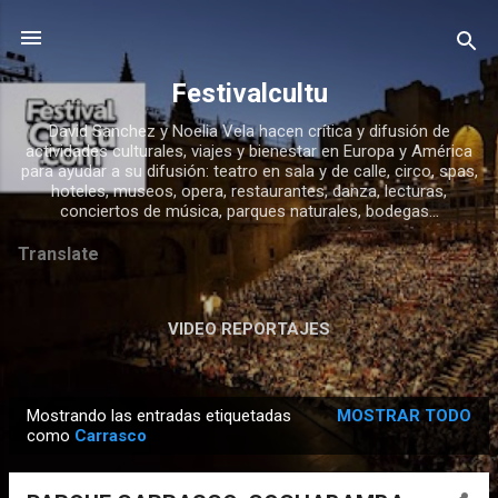
Ir al contenido principal
Festivalcultu
David Sanchez y Noelia Vela hacen crítica y difusión de
actividades culturales, viajes y bienestar en Europa y América
para ayudar a su difusión: teatro en sala y de calle, circo, spas,
hoteles, museos, opera, restaurantes, danza, lecturas,
conciertos de música, parques naturales, bodegas...
Translate
VIDEO REPORTAJES
Mostrando las entradas etiquetadas
MOSTRAR TODO
E
como
Carrasco
n
t