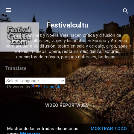
Ir al contenido principal
Festivalcultu
David Sanchez y Noelia Vela hacen crítica y difusión de
actividades culturales, viajes y bienestar en Europa y América
para ayudar a su difusión: teatro en sala y de calle, circo, spas,
hoteles, museos, opera, restaurantes, danza, lecturas,
conciertos de música, parques naturales, bodegas...
Translate
Powered by
Translate
VIDEO REPORTAJES
Mostrando las entradas etiquetadas
MOSTRAR TODO
E