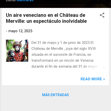
como
Máscaras
n
t
Un aire veneciano en el Château de
r
Merville: un espectáculo inolvidable
a
d
-
mayo 12, 2025
a
Del 31 de mayo y 1 de junio de 2025 El
s
Château de Merville , joya del siglo XVIII
situada en el suroeste de Francia, se
transformará en un rincón de Venecia
durante el fin de semana del 31 de mayo y 1
de junio de 2025 . Por quinto año
consecutivo, la compañía Les Masqués
READ MORE »
Vénitiens de France , célebre por sus
elegantes paseos inspirados en el carnaval
MÁS ENTRADAS
veneciano, llenará de magia los salones y
jardines de este castillo de ladrillo rosa. Con
sus deslumbrantes disfraces y máscaras,