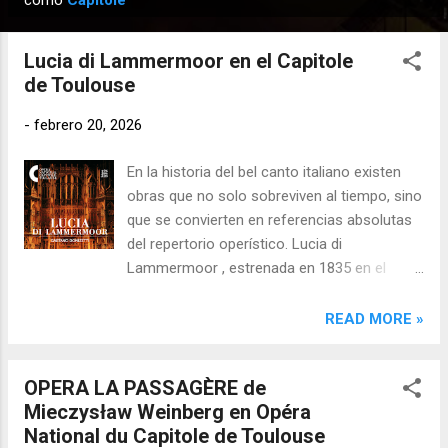
como
Capitole
n
t
Lucia di Lammermoor en el Capitole
r
de Toulouse
a
d
-
febrero 20, 2026
a
En la historia del bel canto italiano existen
s
obras que no solo sobreviven al tiempo, sino
que se convierten en referencias absolutas
del repertorio operístico. Lucia di
Lammermoor , estrenada en 1835 en el
Teatro San Carlo de Nápoles , pertenece sin
duda a esa categoría. En la reciente
READ MORE »
reposición presentada por la Opéra national
du Capitole de Toulouse , la obra de Gaetano
OPERA LA PASSAGÈRE de
Donizetti no solo reafirmó su condición de
Mieczysław Weinberg en Opéra
cumbre del romanticismo italiano, sino que
National du Capitole de Toulouse
se convirtió también en un acto de memoria