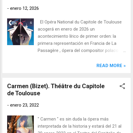
colectiva, al ser dedicada a la figura inmensa
-
enero 12, 2026
del bajo-barítono belga José Van Dam .
El Opéra National du Capitole de Toulouse
acogerá en enero de 2026 un
acontecimiento lírico de primer orden: la
primera representación en Francia de La
Passagère , ópera del compositor polaco
Mieczysław Weinberg . Las funciones
tendrán lugar el viernes 23 de enero (20:00) ,
READ MORE »
domingo 25 de enero (15:00) , martes 27 de
enero (20:00) y jueves 29 de enero (20:00) .
Carmen (Bizet). Théâtre du Capitole
de Toulouse
-
enero 23, 2022
" Carmen " es sin duda la ópera más
interpretada de la historia y estará del 21 al