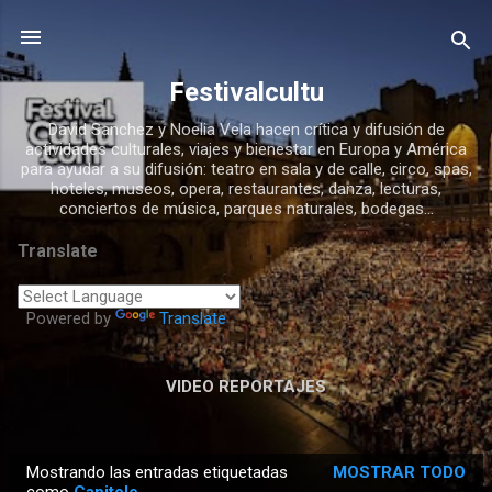
Ir al contenido principal
Festivalcultu
David Sanchez y Noelia Vela hacen crítica y difusión de
actividades culturales, viajes y bienestar en Europa y América
para ayudar a su difusión: teatro en sala y de calle, circo, spas,
hoteles, museos, opera, restaurantes, danza, lecturas,
conciertos de música, parques naturales, bodegas...
Translate
Powered by
Translate
VIDEO REPORTAJES
Mostrando las entradas etiquetadas
MOSTRAR TODO
E