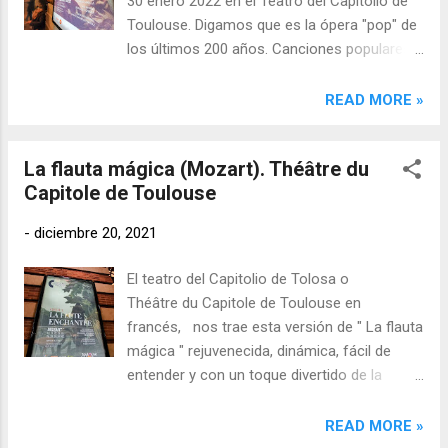
30 enero 2022 en el Teatro del Capitolio de
Toulouse. Digamos que es la ópera "pop" de
los últimos 200 años. Canciones populares
son " L'amour est un oiseau rebelle ", o "
Toreador ", o " Canción gitana "... Su historia
READ MORE »
toca el amor y el desamor. Para su época
1845 , "Carmen" era una revolución, nadie
La flauta mágica (Mozart). Théâtre du
quería actuar en el papel de la protagonista
Capitole de Toulouse
por el miedo que esto significaba: una chica
que quería disfrutar de su sexualidad sin
-
diciembre 20, 2021
estar atada a nadie. Crédit : Mirco Magliocca
Convulsión en la ópera y en la vida de Bizet
El teatro del Capitolio de Tolosa o
Esa libertad de espíritu es algo que se ve
Théâtre du Capitole de Toulouse en
normal ahora, entonces no podía entrar en la
francés, nos trae esta versión de " La flauta
cabeza de la gente que iba a ver óperas,
mágica " rejuvenecida, dinámica, fácil de
aunque paradójicamente estos mismos
entender y con un toque divertido de la
espectadores actuaran como "Carmen" en
mano de Pierre Rigal en la dirección y
sus vidas privadas. No es la primera vez que
concepción, y Frank Beermann en la
READ MORE »
la hipocresía humana aparece re...
dirección musical. Interior del Teatro de