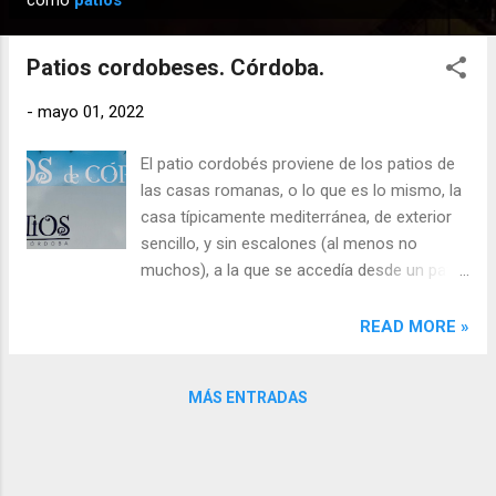
como
patios
n
t
Patios cordobeses. Córdoba.
r
a
-
mayo 01, 2022
d
El patio cordobés proviene de los patios de
a
las casas romanas, o lo que es lo mismo, la
s
casa típicamente mediterránea, de exterior
sencillo, y sin escalones (al menos no
muchos), a la que se accedía desde un patio,
con solería de mármol y fuente central. Los
árabes mantuvieron esta tipología, aunque
READ MORE »
les añaden los «riat» (arriates) con flores y
agua, que provenían del pozo o de la fuente.
MÁS ENTRADAS
Y en la Edad Media continúa siendo el patio
uno de los elementos más importantes en
todas las construcciones, incluso en las
religiosas. Pero lo que hoy conocemos