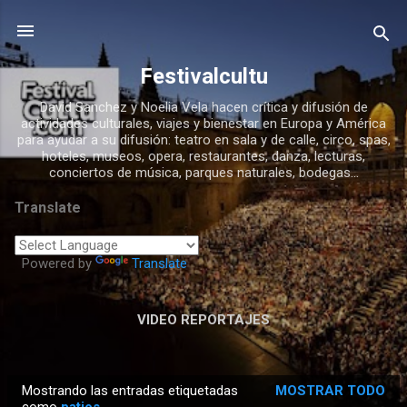
Ir al contenido principal
Festivalcultu
David Sanchez y Noelia Vela hacen crítica y difusión de
actividades culturales, viajes y bienestar en Europa y América
para ayudar a su difusión: teatro en sala y de calle, circo, spas,
hoteles, museos, opera, restaurantes, danza, lecturas,
conciertos de música, parques naturales, bodegas...
Translate
Powered by
Translate
VIDEO REPORTAJES
Mostrando las entradas etiquetadas
MOSTRAR TODO
E