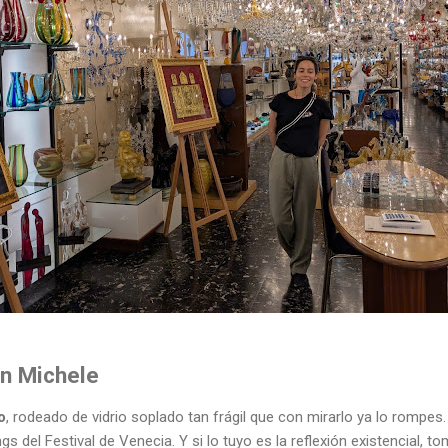
an Michele
o
, rodeado de vidrio soplado tan frágil que con mirarlo ya lo rompes
s del Festival de Venecia. Y si lo tuyo es la reflexión existencial, 