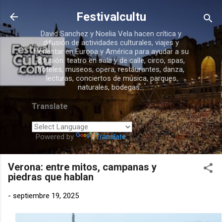
Ir al contenido principal
Festivalcultu
David Sanchez y Noelia Vela hacen crítica y
difusión de actividades culturales, viajes y
bienestar en Europa y América para ayudar a su
difusión: teatro en sala y de calle, circo, spas,
hoteles, museos, opera, restaurantes, danza,
lecturas, conciertos de música, parques
naturales, bodegas...
Translate
Powered by
Translate
Verona: entre mitos, campanas y
piedras que hablan
-
septiembre 19, 2025