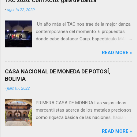
TAC 2020. ConTACto: gala de danza
-
agosto 22, 2020
Un año más el TAC nos trae de la mejor danza
contemporánea del momento. 6 propuestas
donde cabe destacar Garip. Espectáculo MAPA
Cía Colectivo Globo. Coreógrafos Esther
READ MORE »
Latorre Fernández y Hugo Pereira Pires
Procedencia: Galicia Duración: 12 minutos
Espectáculo CRISÁLIDE Coreógrafo Giovanni
CASA NACIONAL DE MONEDA DE POTOSÍ,
Insaudo y Sandra Salietti Italia / España 10
BOLIVIA
minutos Espectáculo LOCA Coreógrafo: Albert
-
julio 07, 2022
Hernández Procedencia: Cataluña Duración: 10
minutos Espectáculo MUJER Cía Dunatacá.
PRIMERA CASA DE MONEDA Las viejas ideas
Coreógrafo: Sybila Gutiérrez Poveda
mercantilistas acerca de los metales preciosos
Procedencia: Valencia Duración: 10 minutos
como riqueza básica de las naciones, habían
Espectáculo ACAMANTE E FILLIDE- IL
dado a la moneda un alto prestigio y
MANDORLO IN FIORE Coreógrafo Giovanni
READ MORE »
significancia, que todavía conservaba a
Insaudo y Sandra Salietti Italia / España