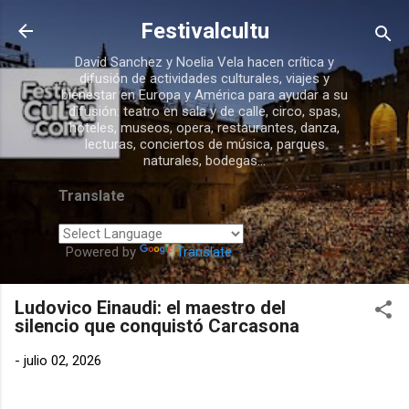
Ir al contenido principal
Festivalcultu
David Sanchez y Noelia Vela hacen crítica y
difusión de actividades culturales, viajes y
bienestar en Europa y América para ayudar a su
difusión: teatro en sala y de calle, circo, spas,
hoteles, museos, opera, restaurantes, danza,
lecturas, conciertos de música, parques
naturales, bodegas...
Translate
Powered by
Translate
Ludovico Einaudi: el maestro del
silencio que conquistó Carcasona
-
julio 02, 2026